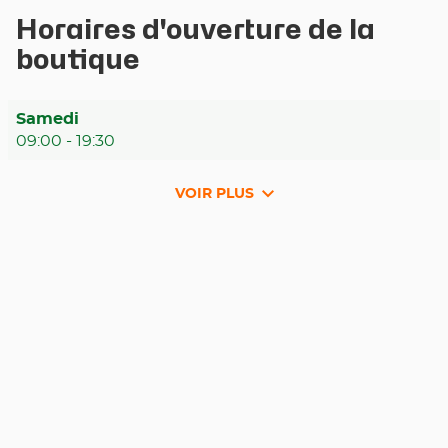
Horaires d'ouverture de la
boutique
Horaires
Samedi
d'ouverture
09:00
-
19:30
d'aujourd'hui
VOIR PLUS
et
les
horaires
d'ouverture
du
point
de
vente
WeFix
-
Houssen-
Colmar