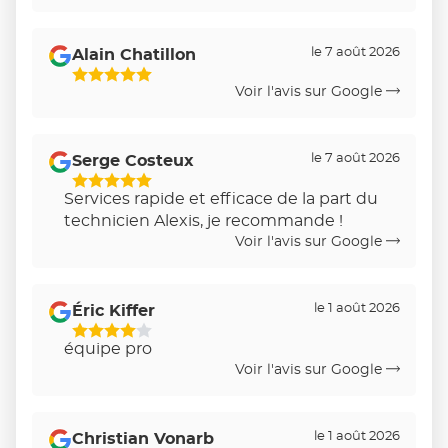
le 7 août 2026
Alain Chatillon
5
Voir l'avis sur Google
Étoiles
Sur
5
le 7 août 2026
Serge Costeux
5
Services rapide et efficace de la part du
Étoiles
technicien Alexis, je recommande !
Sur
Voir l'avis sur Google
5
le 1 août 2026
Éric Kiffer
4
équipe pro
Étoiles
Voir l'avis sur Google
Sur
5
le 1 août 2026
Christian Vonarb