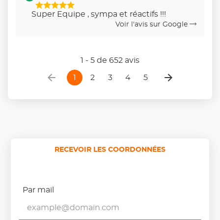
5
Super Equipe , sympa et réactifs !!!
Étoiles
Voir l'avis sur Google
Sur
5
1 - 5 de 652 avis
1
2
3
4
5
RECEVOIR LES COORDONNÉES
Par mail