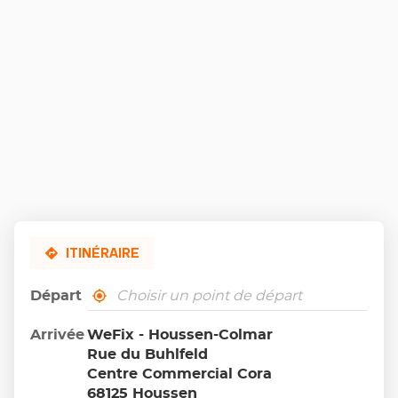
ITINÉRAIRE
Départ
,
À
trouver
proximité
un
Arrivée
WeFix - Houssen-Colmar
point
Rue du Buhlfeld
de
vente
Centre Commercial Cora
Wefix
68125 Houssen