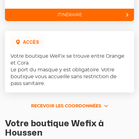
ITINÉRAIRE
JUSQU'AU
POINT
DE
VENTE
WEFIX
-
ACCÈS
HOUSSEN-
COLMAR
Votre boutique WeFix se trouve entre Orange
et Cora.
Le port du masque y est obligatoire. Votre
boutique vous accueille sans restriction de
pass sanitaire.
RECEVOIR LES COORDONNÉES
RECEVOIR
LES
Votre boutique Wefix à
COORDONNÉES
Houssen