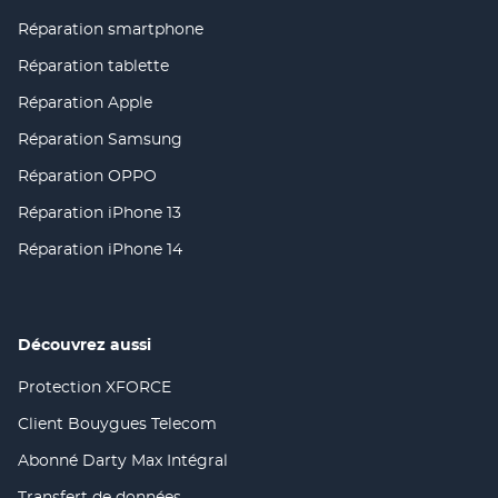
(ouvre
dans
Réparation smartphone
(ouvre
une
dans
nouvelle
Réparation tablette
(ouvre
une
fenêtre)
dans
nouvelle
Réparation Apple
(ouvre
une
fenêtre)
dans
nouvelle
Réparation Samsung
(ouvre
une
fenêtre)
dans
nouvelle
Réparation OPPO
(ouvre
une
fenêtre)
dans
nouvelle
Réparation iPhone 13
(ouvre
une
fenêtre)
dans
nouvelle
Réparation iPhone 14
(ouvre
une
fenêtre)
dans
nouvelle
une
fenêtre)
nouvelle
fenêtre)
Découvrez aussi
Protection XFORCE
(ouvre
dans
Client Bouygues Telecom
(ouvre
une
dans
nouvelle
Abonné Darty Max Intégral
(ouvre
une
fenêtre)
dans
nouvelle
Transfert de données