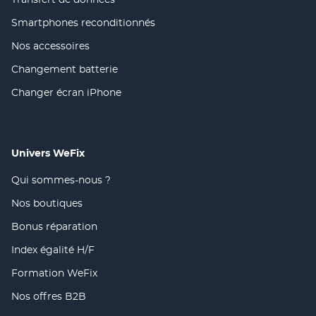
(ouvre
une
fenêtre)
dans
nouvelle
Smartphones reconditionnés
(ouvre
une
fenêtre)
dans
nouvelle
Nos accessoires
(ouvre
une
fenêtre)
dans
nouvelle
Changement batterie
(ouvre
une
fenêtre)
dans
nouvelle
Changer écran iPhone
(ouvre
une
fenêtre)
dans
nouvelle
une
fenêtre)
nouvelle
fenêtre)
Univers WeFix
Qui sommes-nous ?
(ouvre
dans
Nos boutiques
(ouvre
une
dans
nouvelle
Bonus réparation
(ouvre
une
fenêtre)
dans
nouvelle
Index égalité H/F
(ouvre
une
fenêtre)
dans
nouvelle
Formation WeFix
(ouvre
une
fenêtre)
dans
nouvelle
Nos offres B2B
(ouvre
une
fenêtre)
dans