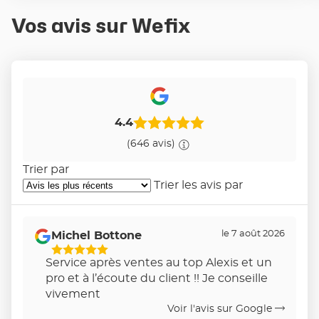
Vos avis sur Wefix
4.4
(646 avis)
Trier par
Trier les avis par
le 7 août 2026
Michel Bottone
5
Service après ventes au top Alexis et un
Étoiles
pro et à l’écoute du client !! Je conseille
Sur
vivement
5
Voir l'avis sur Google