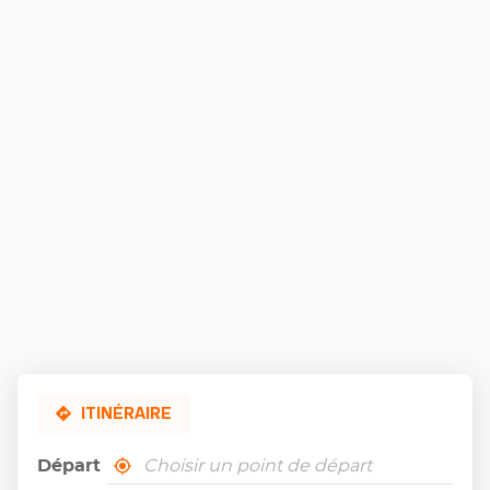
Rennes
-
Colombia
ITINÉRAIRE
Départ
,
À