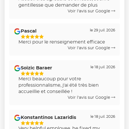
Étoiles
gentillesse que demander de plus
Sur
Voir l'avis sur Google
5
le 29 juil. 2026
Pascal
5
Merci pour le renseignement efficace
Étoiles
Voir l'avis sur Google
Sur
5
le 18 juil. 2026
Soizic Baraer
5
Merci beaucoup pour votre
Étoiles
professionnalisme, j'ai été très bien
Sur
accueillie et conseillée !
5
Voir l'avis sur Google
le 18 juil. 2026
Konstantinos Lazaridis
5
Very helpful employee, he fixed my