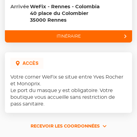
trouver
proximité
un
Arrivée
WeFix - Rennes - Colombia
point
40 place du Colombier
de
vente
35000 Rennes
Wefix
ITINÉRAIRE
JUSQU'AU
POINT
DE
VENTE
WEFIX
-
ACCÈS
RENNES
-
COLOMBIA
Votre corner WeFix se situe entre Yves Rocher
et Monoprix.
Le port du masque y est obligatoire. Votre
boutique vous accueille sans restriction de
pass sanitaire.
RECEVOIR LES COORDONNÉES
RECEVOIR
LES