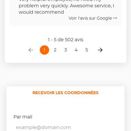
Étoiles
problem very quickly. Awesome service, I
Sur
would recommend
5
Voir l'avis sur Google
1 - 5 de 502 avis
1
2
3
4
5
RECEVOIR LES COORDONNÉES
Par mail