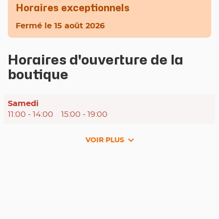
Horaires exceptionnels
Fermé
le 15 août 2026
Horaires d'ouverture de la
boutique
Horaires
Samedi
d'ouverture
11:00
-
14:00
15:00
-
19:00
d'aujourd'hui
VOIR PLUS
et
les
horaires
d'ouverture
du
point
de
vente
WeFix
-