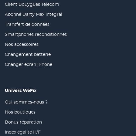
dans
Client Bouygues Telecom
(ouvre
une
dans
nouvelle
Abonné Darty Max Intégral
(ouvre
une
fenêtre)
dans
nouvelle
Transfert de données
(ouvre
une
fenêtre)
dans
nouvelle
Smartphones reconditionnés
(ouvre
une
fenêtre)
dans
nouvelle
Nos accessoires
(ouvre
une
fenêtre)
dans
nouvelle
Changement batterie
(ouvre
une
fenêtre)
dans
nouvelle
Changer écran iPhone
(ouvre
une
fenêtre)
dans
nouvelle
une
fenêtre)
nouvelle
fenêtre)
Univers WeFix
Qui sommes-nous ?
(ouvre
dans
Nos boutiques
(ouvre
une
dans
nouvelle
Bonus réparation
(ouvre
une
fenêtre)
dans
nouvelle
Index égalité H/F
(ouvre