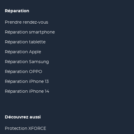
FENÊTRE)
Réparation
Prendre rendez-vous
(ouvre
dans
Réparation smartphone
(ouvre
une
dans
nouvelle
Réparation tablette
(ouvre
une
fenêtre)
dans
nouvelle
Réparation Apple
(ouvre
une
fenêtre)
dans
nouvelle
Réparation Samsung
(ouvre
une
fenêtre)
dans
nouvelle
Réparation OPPO
(ouvre
une
fenêtre)
dans
nouvelle
Réparation iPhone 13
(ouvre
une
fenêtre)
dans
nouvelle
Réparation iPhone 14
(ouvre
une
fenêtre)
dans
nouvelle
une
fenêtre)
nouvelle
fenêtre)
Découvrez aussi
Protection XFORCE
(ouvre