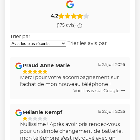
4.2
(175 avis)
Trier par
Trier les avis par
le 25 juil. 2026
Praud Anne Marie
5
Merci pour votre accompagnement sur
Étoiles
l'achat de mon nouveau téléphone !
Sur
Voir l'avis sur Google
5
le 22 juil. 2026
Mélanie Kempf
1
Nullissime ! Après avoir pris rendez-vous
Étoiles
pour un simple changement de batterie,
Sur
mon téléphone s'est retrouvé avec un
5