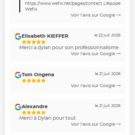
https://www.wefix.net/pages/contact L’équipe
Wefix
Voir l'avis sur Google
le 22 juil. 2026
Elisabeth KIEFFER
5
Merci a dylan pour son professionnalisme
Étoiles
Voir l'avis sur Google
Sur
5
le 21 juil. 2026
Tom Ongena
5
Voir l'avis sur Google
Étoiles
Sur
5
le 21 juil. 2026
Alexandre
5
Merci à Dylan pour tout
Étoiles
Voir l'avis sur Google
Sur
5