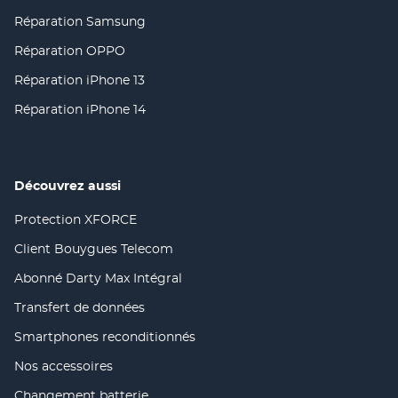
une
fenêtre)
dans
nouvelle
Réparation Samsung
(ouvre
une
fenêtre)
dans
nouvelle
Réparation OPPO
(ouvre
une
fenêtre)
dans
nouvelle
Réparation iPhone 13
(ouvre
une
fenêtre)
dans
nouvelle
Réparation iPhone 14
(ouvre
une
fenêtre)
dans
nouvelle
une
fenêtre)
nouvelle
fenêtre)
Découvrez aussi
Protection XFORCE
(ouvre
dans
Client Bouygues Telecom
(ouvre
une
dans
nouvelle
Abonné Darty Max Intégral
(ouvre
une
fenêtre)
dans
nouvelle
Transfert de données
(ouvre
une
fenêtre)
dans
nouvelle
Smartphones reconditionnés
(ouvre
une
fenêtre)
dans
nouvelle
Nos accessoires
(ouvre
une
fenêtre)
dans
nouvelle
Changement batterie