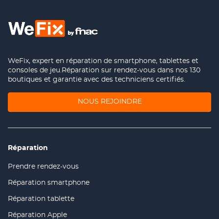
WeFix, expert en réparation de smartphone, tablettes et
consoles de jeu.Réparation sur rendez-vous dans nos 130
boutiques et garantie avec des techniciens certifiés.
(OUVRE
NOUS REJOINDRE
DANS
UNE
NOUVELLE
FENÊTRE)
Réparation
Prendre rendez-vous
(ouvre
dans
Réparation smartphone
(ouvre
une
dans
nouvelle
Réparation tablette
(ouvre
une
fenêtre)
dans
nouvelle
Réparation Apple
(ouvre