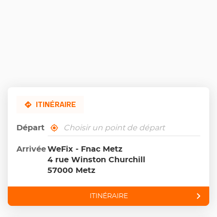
ITINÉRAIRE
Départ
,
À
trouver
proximité
un
Arrivée
WeFix - Fnac Metz
point
4 rue Winston Churchill
de
vente
57000 Metz
Wefix
ITINÉRAIRE
JUSQU'AU
POINT
DE