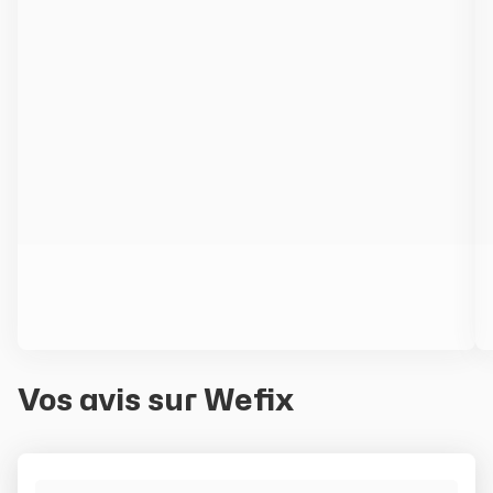
le
contrôle
du
slider
[ECHAP
pour
quitter]
Vos avis sur Wefix