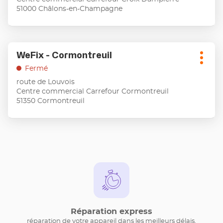
pour
51000 Châlons-en-Champagne
obtenir
de
plus
amples
Appuyer
informations
WeFix - Cormontreuil
Point
sur
Plus
de
la
Fermé
d'opt
touche
vente
route de Louvois
ENTRÉE
:
Centre commercial Carrefour Cormontreuil
pour
51350 Cormontreuil
obtenir
de
plus
amples
informations
Réparation express
réparation de votre appareil dans les meilleurs délais.