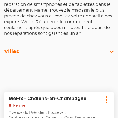
réparation de smartphones et de tablettes dans le
département Marne. Trouvez le magasin le plus
proche de chez vous et confiez votre appareil à nos
experts Wefix. Récupérez-le comme neuf
seulement après quelques minutes. La plupart de
nos réparations sont garanties un an.
Villes
Appuyer
WeFix - Châlons-en-Champagne
Point
sur
Plus
de
la
Fermé
d'opt
touche
vente
Avenue du Président Roosevelt
ENTRÉE
:
Centre commercial Carrefour Croix Dampierre