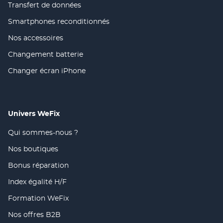
dans
nouvelle
Transfert de données
(ouvre
une
fenêtre)
dans
nouvelle
Smartphones reconditionnés
(ouvre
une
fenêtre)
dans
nouvelle
Nos accessoires
(ouvre
une
fenêtre)
dans
nouvelle
Changement batterie
(ouvre
une
fenêtre)
dans
nouvelle
Changer écran iPhone
(ouvre
une
fenêtre)
dans
nouvelle
une
fenêtre)
nouvelle
fenêtre)
Univers WeFix
Qui sommes-nous ?
(ouvre
dans
Nos boutiques
(ouvre
une
dans
nouvelle
Bonus réparation
(ouvre
une
fenêtre)
dans
nouvelle
Index égalité H/F
(ouvre
une
fenêtre)
dans
nouvelle
Formation WeFix
(ouvre
une
fenêtre)
dans
nouvelle
Nos offres B2B
(ouvre
une