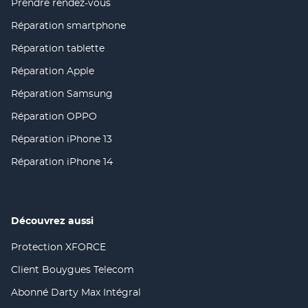
Prendre rendez-vous
(ouvre
dans
Réparation smartphone
(ouvre
une
dans
nouvelle
Réparation tablette
(ouvre
une
fenêtre)
dans
nouvelle
Réparation Apple
(ouvre
une
fenêtre)
dans
nouvelle
Réparation Samsung
(ouvre
une
fenêtre)
dans
nouvelle
Réparation OPPO
(ouvre
une
fenêtre)
dans
nouvelle
Réparation iPhone 13
(ouvre
une
fenêtre)
dans
nouvelle
Réparation iPhone 14
(ouvre
une
fenêtre)
dans
nouvelle
une
fenêtre)
nouvelle
fenêtre)
Découvrez aussi
Protection XFORCE
(ouvre
dans
Client Bouygues Telecom
(ouvre
une
dans
nouvelle
Abonné Darty Max Intégral
(ouvre
une
fenêtre)