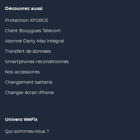
nouvelle
fenêtre)
Découvrez aussi
Protection XFORCE
(ouvre
dans
Client Bouygues Telecom
(ouvre
une
dans
nouvelle
Abonné Darty Max Intégral
(ouvre
une
fenêtre)
dans
nouvelle
Transfert de données
(ouvre
une
fenêtre)
dans
nouvelle
Smartphones reconditionnés
(ouvre
une
fenêtre)
dans
nouvelle
Nos accessoires
(ouvre
une
fenêtre)
dans
nouvelle
Changement batterie
(ouvre
une
fenêtre)
dans
nouvelle
Changer écran iPhone
(ouvre
une
fenêtre)
dans
nouvelle
une
fenêtre)
nouvelle
fenêtre)
Univers WeFix
Qui sommes-nous ?
(ouvre
dans