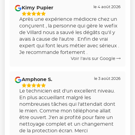
le 4 août 2026
Kimy Pupier
5
Après une expérience médiocre chez un
Étoiles
conçurent , la personne qui gère le wefix
Sur
de Villard nous a sauvé les dégâts qu'il y
5
avais à cause de l'autre . Enfin de vrai
expert qui font leurs métier avec sérieux .
Je recommande fortement .
Voir l'avis sur Google
le 3 août 2026
Amphone S.
5
Le technicien est d'un excellent niveau.
Étoiles
En plus accueillant malgré les
Sur
nombreuses tâches qui l'attendait dont
5
le mien. Comme mon téléphone allait
être ouvert. J'en ai profité pour faire un
nettoyage complet et un changement
de la protection écran. Merci