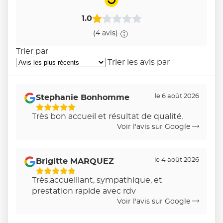
1.0
(4 avis)
Trier par
Trier les avis par
le 6 août 2026
Stephanie Bonhomme
5
Très bon accueil et résultat de qualité.
Étoiles
Voir l'avis sur Google
Sur
5
le 4 août 2026
Brigitte MARQUEZ
5
Très,accueillant, sympathique, et
Étoiles
prestation rapide avec rdv
Sur
Voir l'avis sur Google
5