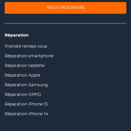
(OUVRE
NOUS REJOINDRE
DANS
UNE
NOUVELLE
FENÊTRE)
Réparation
Prendre rendez-vous
(ouvre
dans
Réparation smartphone
(ouvre
une
dans
nouvelle
Réparation tablette
(ouvre
une
fenêtre)
dans
nouvelle
Réparation Apple
(ouvre
une
fenêtre)
dans
nouvelle
Réparation Samsung
(ouvre
une
fenêtre)
dans
nouvelle
Réparation OPPO
(ouvre
une
fenêtre)
dans
nouvelle
Réparation iPhone 13
(ouvre
une
fenêtre)
dans
nouvelle
Réparation iPhone 14
(ouvre
une
fenêtre)
dans
nouvelle
une
fenêtre)