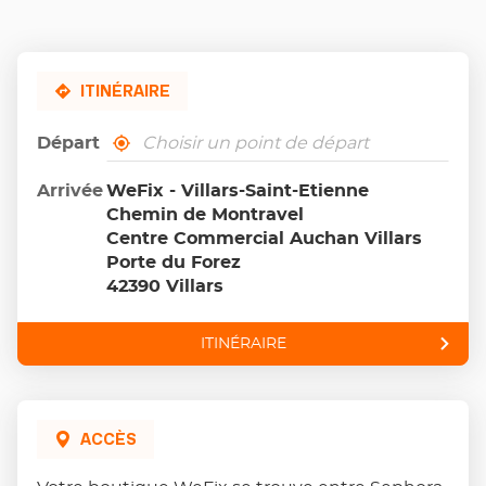
ITINÉRAIRE
Départ
,
À
trouver
proximité
un
Arrivée
WeFix - Villars-Saint-Etienne
point
Chemin de Montravel
de
vente
Centre Commercial Auchan Villars
Wefix
Porte du Forez
42390 Villars
ITINÉRAIRE
JUSQU'AU
POINT
DE
VENTE
WEFIX
-
ACCÈS
VILLARS-
SAINT-
ETIENNE