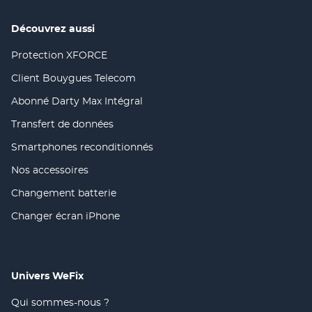
une
fenêtre)
nouvelle
fenêtre)
Découvrez aussi
Protection XFORCE
(ouvre
dans
Client Bouygues Telecom
(ouvre
une
dans
nouvelle
Abonné Darty Max Intégral
(ouvre
une
fenêtre)
dans
nouvelle
Transfert de données
(ouvre
une
fenêtre)
dans
nouvelle
Smartphones reconditionnés
(ouvre
une
fenêtre)
dans
nouvelle
Nos accessoires
(ouvre
une
fenêtre)
dans
nouvelle
Changement batterie
(ouvre
une
fenêtre)
dans
nouvelle
Changer écran iPhone
(ouvre
une
fenêtre)
dans
nouvelle
une
fenêtre)
nouvelle
fenêtre)
Univers WeFix
Qui sommes-nous ?
(ouvre