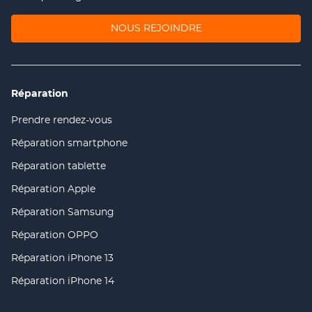
(OUVRE
NOUS REJOINDRE
DANS
UNE
NOUVELLE
FENÊTRE)
Réparation
Prendre rendez-vous
(ouvre
dans
Réparation smartphone
(ouvre
une
dans
nouvelle
Réparation tablette
(ouvre
une
fenêtre)
dans
nouvelle
Réparation Apple
(ouvre
une
fenêtre)
dans
nouvelle
Réparation Samsung
(ouvre
une
fenêtre)
dans
nouvelle
Réparation OPPO
(ouvre
une
fenêtre)
dans
nouvelle
Réparation iPhone 13
(ouvre
une
fenêtre)
dans
nouvelle
Réparation iPhone 14
(ouvre
une
fenêtre)
dans
nouvelle