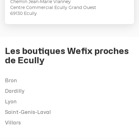
Chemin Jean-Marie Vianney
ENTRÉE
:
Centre Commercial Ecully Grand Ouest
pour
69130 Ecully
obtenir
de
plus
amples
informations
Les boutiques Wefix proches
de Ecully
Bron
Dardilly
Lyon
Saint-Genis-Laval
Villars