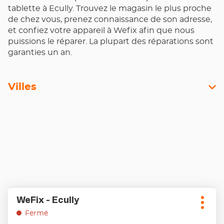
tablette à Ecully. Trouvez le magasin le plus proche
de chez vous, prenez connaissance de son adresse,
et confiez votre appareil à Wefix afin que nous
puissions le réparer. La plupart des réparations sont
garanties un an.
Villes
Appuyer
WeFix - Ecully
Point
sur
Plus
de
la
Fermé
d'opt
touche
vente