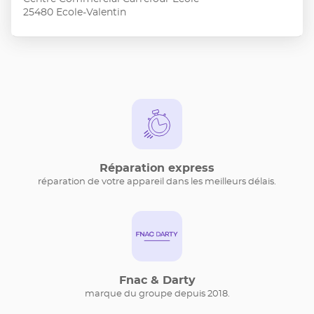
pour
25480 Ecole-Valentin
obtenir
de
plus
amples
informations
Réparation express
réparation de votre appareil dans les meilleurs délais.
Fnac & Darty
marque du groupe depuis 2018.