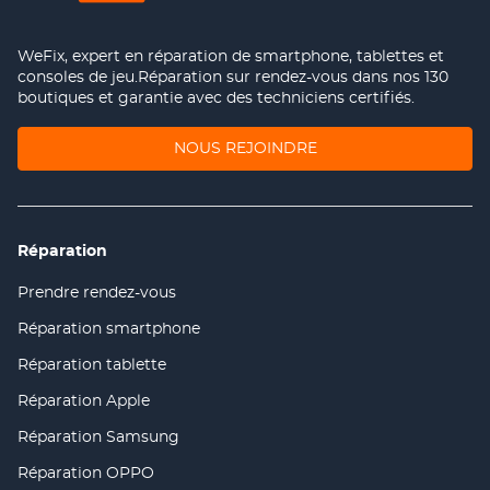
WeFix, expert en réparation de smartphone, tablettes et
consoles de jeu.Réparation sur rendez-vous dans nos 130
boutiques et garantie avec des techniciens certifiés.
(OUVRE
NOUS REJOINDRE
DANS
UNE
NOUVELLE
FENÊTRE)
Réparation
Prendre rendez-vous
(ouvre
dans
Réparation smartphone
(ouvre
une
dans
nouvelle
Réparation tablette
(ouvre
une
fenêtre)
dans
nouvelle
Réparation Apple
(ouvre
une
fenêtre)
dans
nouvelle
Réparation Samsung
(ouvre
une
fenêtre)
dans
nouvelle
Réparation OPPO
(ouvre
une