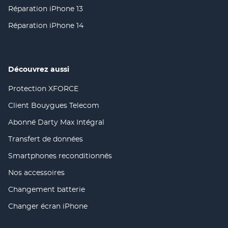
fenêtre)
dans
nouvelle
Réparation iPhone 13
(ouvre
une
fenêtre)
dans
nouvelle
Réparation iPhone 14
(ouvre
une
fenêtre)
dans
nouvelle
une
fenêtre)
nouvelle
fenêtre)
Découvrez aussi
Protection XFORCE
(ouvre
dans
Client Bouygues Telecom
(ouvre
une
dans
nouvelle
Abonné Darty Max Intégral
(ouvre
une
fenêtre)
dans
nouvelle
Transfert de données
(ouvre
une
fenêtre)
dans
nouvelle
Smartphones reconditionnés
(ouvre
une
fenêtre)
dans
nouvelle
Nos accessoires
(ouvre
une
fenêtre)
dans
nouvelle
Changement batterie
(ouvre
une
fenêtre)
dans
nouvelle
Changer écran iPhone
(ouvre
une
fenêtre)
dans
nouvelle