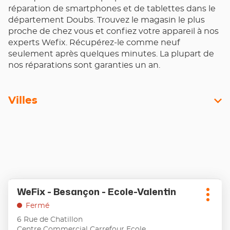
réparation de smartphones et de tablettes dans le
département Doubs. Trouvez le magasin le plus
proche de chez vous et confiez votre appareil à nos
experts Wefix. Récupérez-le comme neuf
seulement après quelques minutes. La plupart de
nos réparations sont garanties un an.
Villes
Appuyer
WeFix - Besançon - Ecole-Valentin
Point
sur
Plus
de
la
Fermé
d'opt
touche
vente
6 Rue de Chatillon
ENTRÉE
:
Centre Commercial Carrefour Ecole