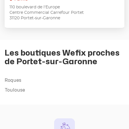
ENTRÉE
:
110 boulevard de l'Europe
pour
Centre Commercial Carrefour Portet
obtenir
31120 Portet-sur-Garonne
de
plus
amples
informations
Les boutiques Wefix proches
de Portet-sur-Garonne
Roques
Toulouse