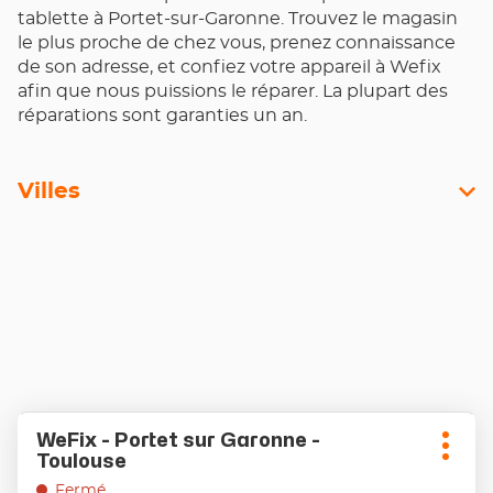
tablette à Portet-sur-Garonne. Trouvez le magasin
le plus proche de chez vous, prenez connaissance
de son adresse, et confiez votre appareil à Wefix
afin que nous puissions le réparer. La plupart des
réparations sont garanties un an.
Villes
Appuyer
WeFix - Portet sur Garonne -
Point
sur
Plus
Toulouse
de
la
d'opt
touche
vente
Fermé