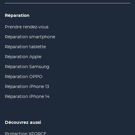
NOUVELLE
FENÊTRE)
Réparation
Prendre rendez-vous
(ouvre
dans
Réparation smartphone
(ouvre
une
dans
nouvelle
Réparation tablette
(ouvre
une
fenêtre)
dans
nouvelle
Réparation Apple
(ouvre
une
fenêtre)
dans
nouvelle
Réparation Samsung
(ouvre
une
fenêtre)
dans
nouvelle
Réparation OPPO
(ouvre
une
fenêtre)
dans
nouvelle
Réparation iPhone 13
(ouvre
une
fenêtre)
dans
nouvelle
Réparation iPhone 14
(ouvre
une
fenêtre)
dans
nouvelle
une
fenêtre)
nouvelle
fenêtre)
Découvrez aussi
Protection XFORCE