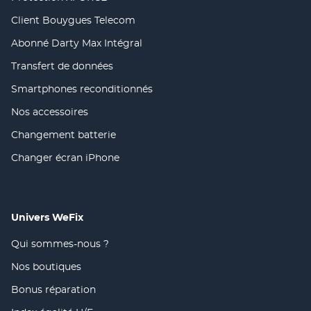
(ouvre
dans
Client Bouygues Telecom
(ouvre
une
dans
nouvelle
Abonné Darty Max Intégral
(ouvre
une
fenêtre)
dans
nouvelle
Transfert de données
(ouvre
une
fenêtre)
dans
nouvelle
Smartphones reconditionnés
(ouvre
une
fenêtre)
dans
nouvelle
Nos accessoires
(ouvre
une
fenêtre)
dans
nouvelle
Changement batterie
(ouvre
une
fenêtre)
dans
nouvelle
Changer écran iPhone
(ouvre
une
fenêtre)
dans
nouvelle
une
fenêtre)
nouvelle
fenêtre)
Univers WeFix
Qui sommes-nous ?
(ouvre
dans
Nos boutiques
(ouvre
une
dans
nouvelle
Bonus réparation
(ouvre
une
fenêtre)
dans