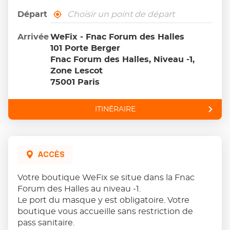
Départ
,
À
trouver
proximité
un
Arrivée
WeFix - Fnac Forum des Halles
point
101 Porte Berger
de
vente
Fnac Forum des Halles, Niveau -1,
Wefix
Zone Lescot
75001 Paris
ITINÉRAIRE
JUSQU'AU
POINT
DE
VENTE
WEFIX
-
ACCÈS
FNAC
FORUM
DES
HALLES
Votre boutique WeFix se situe dans la Fnac
Forum des Halles au niveau -1.
Le port du masque y est obligatoire. Votre
boutique vous accueille sans restriction de
pass sanitaire.