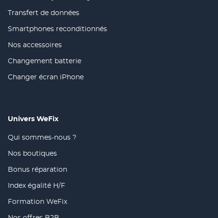
(ouvre
une
fenêtre)
dans
nouvelle
Transfert de données
(ouvre
une
fenêtre)
dans
nouvelle
Smartphones reconditionnés
(ouvre
une
fenêtre)
dans
nouvelle
Nos accessoires
(ouvre
une
fenêtre)
dans
nouvelle
Changement batterie
(ouvre
une
fenêtre)
dans
nouvelle
Changer écran iPhone
(ouvre
une
fenêtre)
dans
nouvelle
une
fenêtre)
nouvelle
fenêtre)
Univers WeFix
Qui sommes-nous ?
(ouvre
dans
Nos boutiques
(ouvre
une
dans
nouvelle
Bonus réparation
(ouvre
une
fenêtre)
dans
nouvelle
Index égalité H/F
(ouvre
une
fenêtre)
dans
nouvelle
Formation WeFix
(ouvre
une
fenêtre)
dans
nouvelle
Nos offres B2B