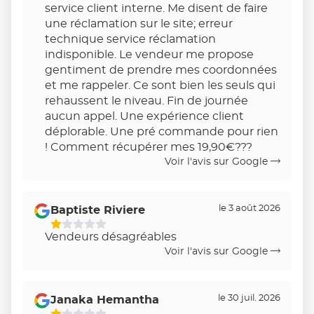
service client interne. Me disent de faire
une réclamation sur le site; erreur
technique service réclamation
indisponible. Le vendeur me propose
gentiment de prendre mes coordonnées
et me rappeler. Ce sont bien les seuls qui
rehaussent le niveau. Fin de journée
aucun appel. Une expérience client
déplorable. Une pré commande pour rien
! Comment récupérer mes 19,90€???
Voir l'avis sur Google
le 3 août 2026
Baptiste Riviere
1
Vendeurs désagréables
Étoiles
Voir l'avis sur Google
Sur
5
le 30 juil. 2026
Janaka Hemantha