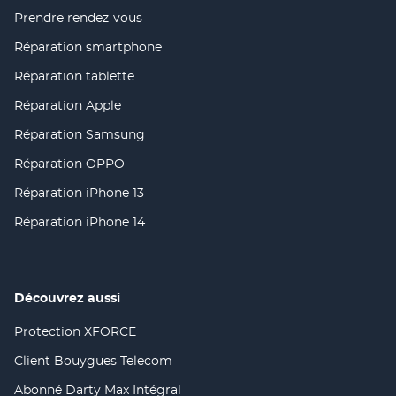
Prendre rendez-vous
(ouvre
dans
Réparation smartphone
(ouvre
une
dans
nouvelle
Réparation tablette
(ouvre
une
fenêtre)
dans
nouvelle
Réparation Apple
(ouvre
une
fenêtre)
dans
nouvelle
Réparation Samsung
(ouvre
une
fenêtre)
dans
nouvelle
Réparation OPPO
(ouvre
une
fenêtre)
dans
nouvelle
Réparation iPhone 13
(ouvre
une
fenêtre)
dans
nouvelle
Réparation iPhone 14
(ouvre
une
fenêtre)
dans
nouvelle
une
fenêtre)
nouvelle
fenêtre)
Découvrez aussi
Protection XFORCE
(ouvre
dans
Client Bouygues Telecom
(ouvre
une
dans
nouvelle
Abonné Darty Max Intégral