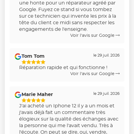
une honte pour un réparateur agréé par
Google. Fuyez ce stand si vous tombez
sur ce technicien qui invente les prix à la
tête du client ce midi sans respecter les
engagements de l'enseigne.
Voir l'avis sur Google
le 29 juil. 2026
Tom Tom
5
Réparation rapide et qui fonctionne !
Étoiles
Voir l'avis sur Google
Sur
5
le 29 juil. 2026
Marie Maher
5
J'ai acheté un Iphone 12 il y a un mois et
Étoiles
j'avais déjà fait un commentaire très
Sur
élogieux sur la qualité des échanges avec
5
la personne qui me l'avait vendu. Très à
l'écoute. On peut se dire, oui, vendre,