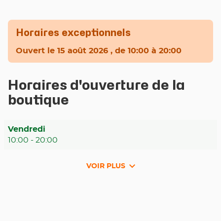
Horaires exceptionnels
Ouvert
le 15 août 2026
, de 10:00 à 20:00
Horaires d'ouverture de la
boutique
Horaires
Vendredi
d'ouverture
10:00
-
20:00
d'aujourd'hui
VOIR PLUS
et
les
horaires
d'ouverture
du
point
de