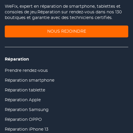
WeFix, expert en réparation de smartphone, tablettes et
consoles de jeu.Réparation sur rendez-vous dans nos 130
boutiques et garantie avec des techniciens certifiés.
(OUVRE
NOUS REJOINDRE
DANS
UNE
NOUVELLE
FENÊTRE)
Réparation
Prendre rendez-vous
(ouvre
dans
Réparation smartphone
(ouvre
une
dans
nouvelle
Réparation tablette
(ouvre
une
fenêtre)
dans
nouvelle
Réparation Apple
(ouvre
une
fenêtre)
dans
nouvelle
Réparation Samsung
(ouvre
une
fenêtre)
dans
nouvelle
Réparation OPPO
(ouvre
une
fenêtre)
dans
nouvelle
Réparation iPhone 13
(ouvre