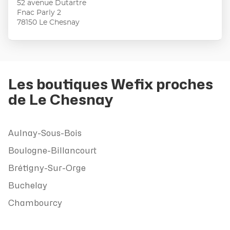
52 avenue Dutartre
ENTRÉE
:
Fnac Parly 2
pour
78150 Le Chesnay
obtenir
de
plus
amples
informations
Les boutiques Wefix proches
de Le Chesnay
Aulnay-Sous-Bois
Boulogne-Billancourt
Brétigny-Sur-Orge
Buchelay
Chambourcy