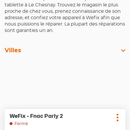
tablette à Le Chesnay. Trouvez le magasin le plus
proche de chez vous, prenez connaissance de son
adresse, et confiez votre appareil à Wefix afin que
nous puissions le réparer. La plupart des réparations
sont garanties un an.
Villes
Appuyer
WeFix - Fnac Parly 2
Point
sur
Plus
de
la
Fermé
d'opt
touche
vente