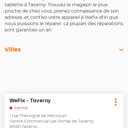
tablette à Taverny. Trouvez le magasin le plus
proche de chez vous, prenez connaissance de son
adresse, et confiez votre appareil à Wefix afin que
nous puissions le réparer. La plupart des réparations
sont garanties un an.
Villes
Appuyer
WeFix - Taverny
Point
sur
Plus
de
la
Fermé
d'opt
touche
vente
1 rue Théroigne de Méricourt
ENTRÉE
:
Centre Commercial Les Portes de Taverny
pour
95150 Taverny