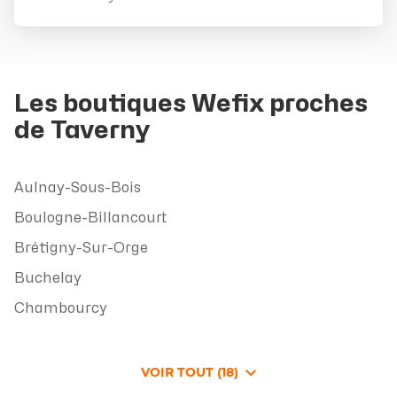
obtenir
de
plus
amples
informations
Les boutiques Wefix proches
de Taverny
Aulnay-Sous-Bois
Boulogne-Billancourt
Brétigny-Sur-Orge
Buchelay
Chambourcy
VOIR TOUT (18)
DE
POINTS