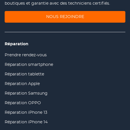
boutiques et garantie avec des techniciens certifiés.
(OUVRE
NOUS REJOINDRE
DANS
UNE
NOUVELLE
FENÊTRE)
Réparation
Prendre rendez-vous
(ouvre
dans
Réparation smartphone
(ouvre
une
dans
nouvelle
Réparation tablette
(ouvre
une
fenêtre)
dans
nouvelle
Réparation Apple
(ouvre
une
fenêtre)
dans
nouvelle
Réparation Samsung
(ouvre
une
fenêtre)
dans
nouvelle
Réparation OPPO
(ouvre
une
fenêtre)
dans
nouvelle
Réparation iPhone 13
(ouvre
une
fenêtre)
dans
nouvelle
Réparation iPhone 14
(ouvre
une
fenêtre)