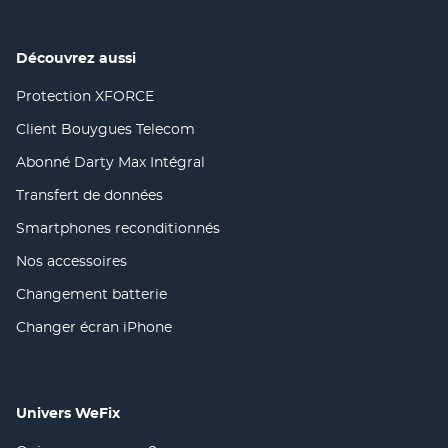
dans
nouvelle
une
fenêtre)
nouvelle
fenêtre)
Découvrez aussi
Protection XFORCE
(ouvre
dans
Client Bouygues Telecom
(ouvre
une
dans
nouvelle
Abonné Darty Max Intégral
(ouvre
une
fenêtre)
dans
nouvelle
Transfert de données
(ouvre
une
fenêtre)
dans
nouvelle
Smartphones reconditionnés
(ouvre
une
fenêtre)
dans
nouvelle
Nos accessoires
(ouvre
une
fenêtre)
dans
nouvelle
Changement batterie
(ouvre
une
fenêtre)
dans
nouvelle
Changer écran iPhone
(ouvre
une
fenêtre)
dans
nouvelle
une
fenêtre)
nouvelle
fenêtre)
Univers WeFix