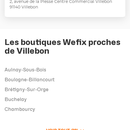
2, avenue de la Plesse Centre Commercial Villebon
ENTRÉE
:
91140 Villebon
pour
obtenir
de
plus
amples
informations
Les boutiques Wefix proches
de Villebon
Aulnay-Sous-Bois
Boulogne-Billancourt
Brétigny-Sur-Orge
Buchelay
Chambourcy