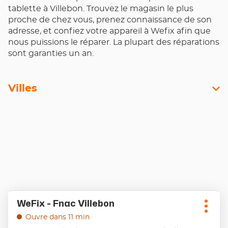
tablette à Villebon. Trouvez le magasin le plus
proche de chez vous, prenez connaissance de son
adresse, et confiez votre appareil à Wefix afin que
nous puissions le réparer. La plupart des réparations
sont garanties un an.
Villes
Appuyer
WeFix - Fnac Villebon
Point
sur
Plus
de
la
Ouvre dans 11 min
d'opt
touche
vente