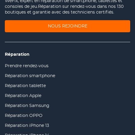
WeFix, expert en réparation de smartphone, tablettes et
consoles de jeu.Réparation sur rendez-vous dans nos 130
boutiques et garantie avec des techniciens certifiés.
(OUVRE
NOUS REJOINDRE
DANS
UNE
NOUVELLE
FENÊTRE)
Réparation
Prendre rendez-vous
(ouvre
dans
Réparation smartphone
(ouvre
une
dans
nouvelle
Réparation tablette
(ouvre
une
fenêtre)
dans
nouvelle
Réparation Apple
(ouvre
une
fenêtre)
dans
nouvelle
Réparation Samsung
(ouvre
une
fenêtre)
dans
nouvelle
Réparation OPPO
(ouvre
une
fenêtre)
dans
nouvelle
Réparation iPhone 13
(ouvre
une
fenêtre)
dans