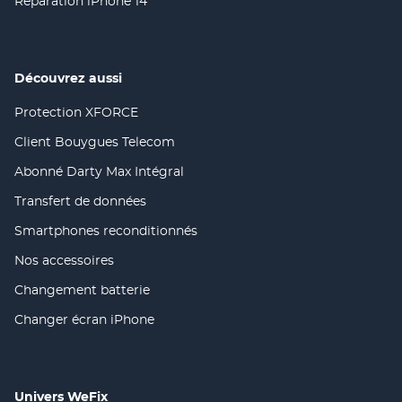
nouvelle
Réparation iPhone 14
(ouvre
une
fenêtre)
dans
nouvelle
une
fenêtre)
nouvelle
fenêtre)
Découvrez aussi
Protection XFORCE
(ouvre
dans
Client Bouygues Telecom
(ouvre
une
dans
nouvelle
Abonné Darty Max Intégral
(ouvre
une
fenêtre)
dans
nouvelle
Transfert de données
(ouvre
une
fenêtre)
dans
nouvelle
Smartphones reconditionnés
(ouvre
une
fenêtre)
dans
nouvelle
Nos accessoires
(ouvre
une
fenêtre)
dans
nouvelle
Changement batterie
(ouvre
une
fenêtre)
dans
nouvelle
Changer écran iPhone
(ouvre
une
fenêtre)
dans
nouvelle
une
fenêtre)
nouvelle
fenêtre)
Univers WeFix