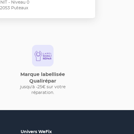
NIT - Niveau 0
enir
2053 Puteaux
s
ples
ormations
Marque labellisée
Qualirépar
jusqu'à -25€ sur votre
réparation.
Univers WeFix