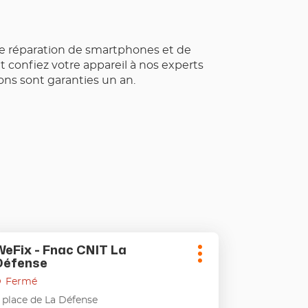
de réparation de smartphones et de
 confiez votre appareil à nos experts
ns sont garanties un an.
puyer
WeFix - Fnac CNIT La
oint
Plus
Défense
de
d'options
uche
ente
Fermé
TRÉE
 place de La Défense
ur