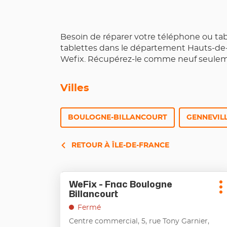
Besoin de réparer votre téléphone ou ta
tablettes dans le département Hauts-de-S
Wefix. Récupérez-le comme neuf seulemen
Villes
BOULOGNE-BILLANCOURT
GENNEVILL
RETOUR À ÎLE-DE-FRANCE
Appuyer
WeFix - Fnac Boulogne
Point
sur
P
Billancourt
de
la
d
touche
vente
Fermé
ENTRÉE
:
Centre commercial, 5, rue Tony Garnier,
pour