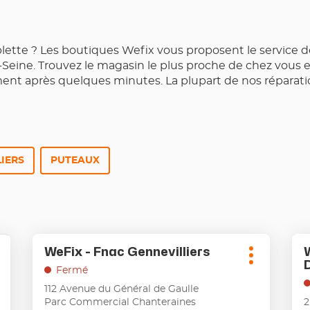
blette ? Les boutiques Wefix vous proposent le service 
eine. Trouvez le magasin le plus proche de chez vous et
t après quelques minutes. La plupart de nos réparatio
IERS
PUTEAUX
Appuyer
Ap
WeFix - Fnac Gennevilliers
Point
P
sur
sur
lus
Plus
de
la
la
'options
Fermé
d'options
touche
to
vente
v
112 Avenue du Général de Gaulle
ENTRÉE
EN
:
:
Parc Commercial Chanteraines
2
pour
po