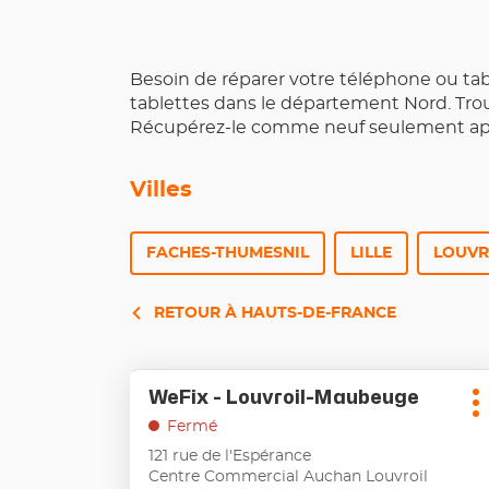
Besoin de réparer votre téléphone ou ta
tablettes dans le département Nord. Trou
Récupérez-le comme neuf seulement aprè
Villes
FACHES-THUMESNIL
LILLE
LOUVR
RETOUR À HAUTS-DE-FRANCE
Appuyer
WeFix - Louvroil-Maubeuge
Point
sur
P
de
la
Fermé
d
touche
vente
121 rue de l'Espérance
ENTRÉE
:
Centre Commercial Auchan Louvroil
pour