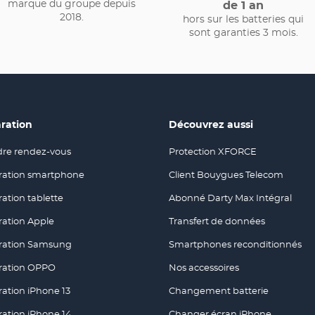
marque du groupe depuis
de 1 an
2018.
hors sur les batteries qui
sont garanties 3 mois.
ration
Découvrez aussi
re rendez-vous
Protection XFORCE
e
(ouvre
dans
ration smartphone
Client Bouygues Telecom
e
(ouvre
une
dans
lle
nouvelle
ation tablette
Abonné Darty Max Intégral
e
(ouvre
une
re)
fenêtre)
dans
lle
nouvelle
ation Apple
Transfert de données
e
(ouvre
une
re)
fenêtre)
dans
lle
nouvelle
ration Samsung
Smartphones reconditionnés
e
(ouvre
une
re)
fenêtre)
dans
lle
nouvelle
ration OPPO
Nos accessoires
e
(ouvre
une
re)
fenêtre)
dans
lle
nouvelle
ation iPhone 13
Changement batterie
e
(ouvre
une
re)
fenêtre)
dans
lle
nouvelle
ation iPhone 14
Changer écran iPhone