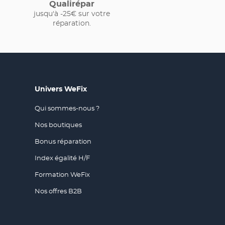
Qualirépar
jusqu'à -25€ sur votre
réparation.
Univers WeFix
Qui sommes-nous ?
(ouvre
dans
Nos boutiques
(ouvre
une
dans
nouvelle
Bonus réparation
(ouvre
une
fenêtre)
dans
nouvelle
Index égalité H/F
(ouvre
une
fenêtre)
dans
nouvelle
Formation WeFix
(ouvre
une
fenêtre)
dans
nouvelle
Nos offres B2B
(ouvre
une
fenêtre)
dans
nouvelle
une
fenêtre)
nouvelle