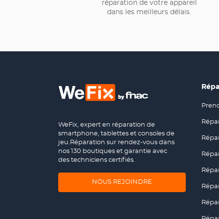
réparation de votre appareil
dans les meilleurs délais.
Répa
Prend
(ouvr
dans
Répa
WeFix, expert en réparation de
(ouvr
une
smartphone, tablettes et consoles de
dans
nouve
Répar
(ouvr
jeu.Réparation sur rendez-vous dans
une
fenêt
dans
nos 130 boutiques et garantie avec
nouve
Répar
(ouvr
une
des techniciens certifiés.
fenêt
dans
nouve
Répa
(ouvr
une
fenêt
(OUVRE
NOUS REJOINDRE
dans
nouve
Répa
(ouvr
DANS
une
fenêt
dans
UNE
nouve
Répar
(ouvr
une
NOUVELLE
fenêt
dans
nouve
FENÊTRE)
Répar