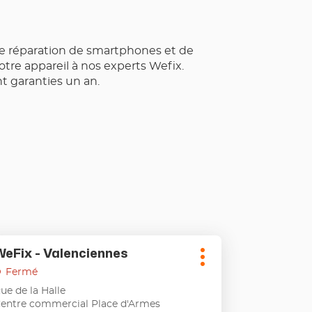
de réparation de smartphones et de
tre appareil à nos experts Wefix.
 garanties un an.
puyer
WeFix - Valenciennes
oint
Plus
de
Fermé
d'options
uche
ente
ue de la Halle
TRÉE
entre commercial Place d'Armes
ur