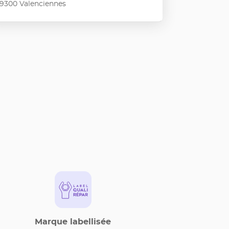
9300 Valenciennes
enir
s
ples
ormations
Marque labellisée