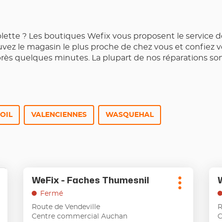
blette ? Les boutiques Wefix vous proposent le service 
vez le magasin le plus proche de chez vous et confiez vo
s quelques minutes. La plupart de nos réparations sont
OIL
VALENCIENNES
WASQUEHAL
Appuyer
Ap
WeFix - Faches Thumesnil
Point
P
sur
sur
lus
Plus
de
la
la
'options
Fermé
d'options
touche
to
vente
v
Route de Vendeville
R
ENTRÉE
EN
:
:
Centre commercial Auchan
C
pour
po