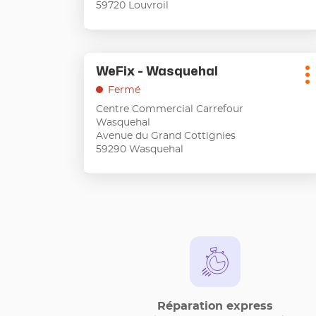
59720 Louvroil
obtenir
de
plus
amples
Appuyer
informations
WeFix - Wasquehal
Point
sur
P
de
la
Fermé
d
touche
vente
Centre Commercial Carrefour
ENTRÉE
:
Wasquehal
pour
Avenue du Grand Cottignies
obtenir
59290 Wasquehal
de
plus
amples
informations
Réparation express