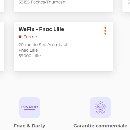
59155 Faches-Thumesnil
5
obtenir
obt
de
de
plus
plu
amples
am
Appuyer
informations
inf
WeFix - Fnac Lille
Point
sur
lus
Plus
de
la
'options
Fermé
d'options
touche
vente
20 rue du Sec Arembault
ENTRÉE
:
Fnac Lille
pour
59000 Lille
obtenir
de
plus
amples
informations
Fnac & Darty
Garantie commerciale